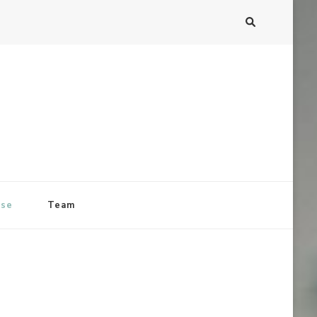
ise
Team