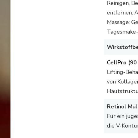
Reinigen, B
entfernen, 
Massage: Ge
Tagesmake-
Wirkstoffb
CellPro
(90 
Lifting-Beha
von Kollage
Hautstruktur
Retinol Mul
Für ein juge
die V-Kontu