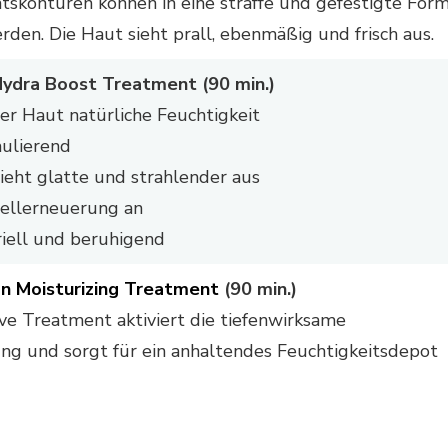
htskonturen können in eine straffe und gefestigte For
den. Die Haut sieht prall, ebenmäßig und frisch aus.
ydra Boost Treatment (90 min.)
er Haut natürliche Feuchtigkeit
mulierend
ieht glatte und strahlender aus
Zellerneuerung an
riell und beruhigend
on Moisturizing Treatment
(90 min.)
ive Treatment aktiviert die tiefenwirksame
ung und sorgt für ein anhaltendes Feuchtigkeitsdepot