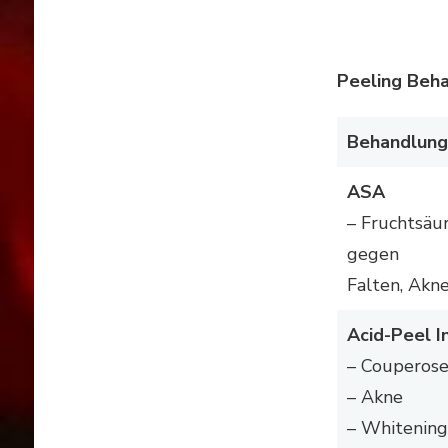
Peeling Beh
Behandlung
ASA
– Fruchtsäu
gegen
Falten, Akn
Acid-Peel I
– Couperos
– Akne
– Whitening