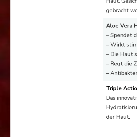
Haut. Gesic
gebracht wer
Aloe Vera H
– Spendet d
– Wirkt sti
– Die Haut s
– Regt die 
– Antibakte
Triple Acti
Das innovat
Hydratisier
der Haut.