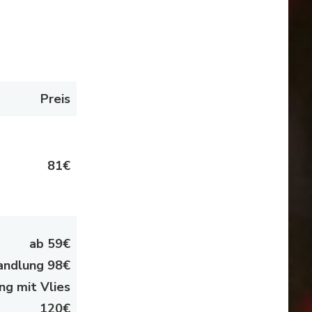
Preis
81€
ab
59€
andlung 98€
ng mit Vlies
120€