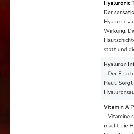
Hyaluronic
Der sensatio
Hyaluronsäur
Wirkung. Di
Hautschichte
statt und di
Hyaluron Inf
– Der Feucht
Haut. Sorgt
Hyaluronsäur
Vitamin A 
– Vitamine 
macht die H