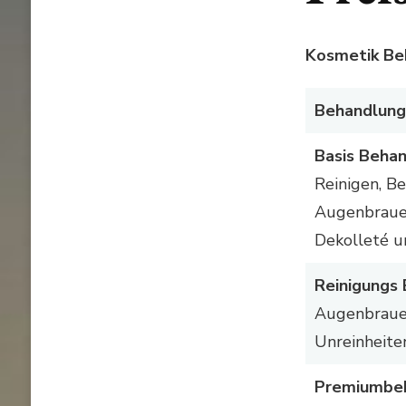
Kosmetik Be
Behandlung
Basis Behan
Reinigen, B
Augenbrauen
Dekolleté 
Reinigungs 
Augenbraue
Unreinheite
Premiumbeh